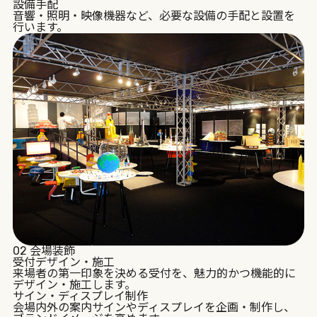
設備手配
音響・照明・映像機器など、必要な設備の手配と設置を
行います。
02
会場装飾
受付デザイン・施工
来場者の第一印象を決める受付を、魅力的かつ機能的に
デザイン・施工します。
サイン・ディスプレイ制作
会場内外の案内サインやディスプレイを企画・制作し、