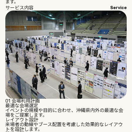
ます。
サービス内容
Service
01
会場利用計画
最適な会場選定
イベントの規模や目的に合わせ、沖縄県内外の最適な会
場をご提案します。
レイアウト設計
来場者の動線やブース配置を考慮した効果的なレイアウ
トを設計します。