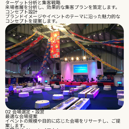
ターゲット分析と集客戦略
来場者層を分析し、効果的な集客プランを策定します。
コンセプト設計
ブランドイメージやイベントのテーマに沿った魅力的な
コンセプトを提案します。
02
会場選定・設営
最適な会場提案
イベントの規模や目的に応じた会場をリサーチし、ご提
案します。