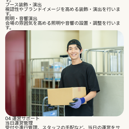
す。
ブース装飾・演出
視認性やブランドイメージを高める装飾・演出を行いま
す。
照明・音響演出
会場の雰囲気を高める照明や音響の設置・調整を行いま
す。
04
運営サポート
当日運営管理
受付や進行管理、スタッフの手配など、当日の運営をサ