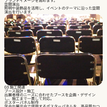
ブランドイメージを高めます。
空間演出
照明や装飾品を活用し、イベントのテーマに沿った空間
演出を行います。
03
施工関連
ブース設計・施工
出展者様のニーズに合わせたブースを企画・デザイン
し、施工まで一貫して対応。
ポスターパネル制作
学会や展示会で使用するポスターパネルを、高品質かつ