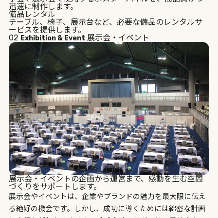
迅速に制作します。
備品レンタル
テーブル、椅子、展示台など、必要な備品のレンタルサ
ービスを提供します。
02
展示会・イベント
Exhibition & Event
展示会・イベントの企画から運営まで、感動を生む空間
づくりをサポートします。
展示会やイベントは、企業やブランドの魅力を最大限に伝え
る絶好の機会です。しかし、成功に導くためには綿密な計画