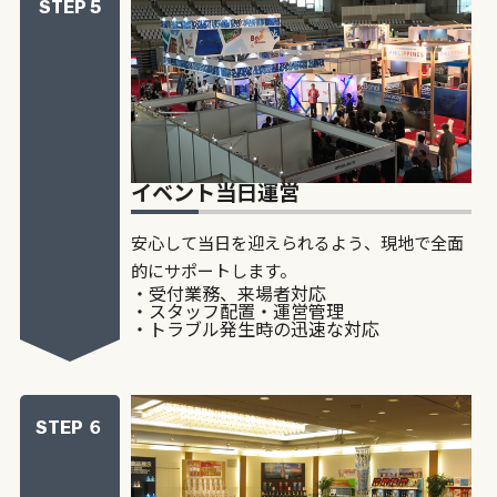
STEP 5
イベント当日運営
安心して当日を迎えられるよう、現地で全面
的にサポートします。
・受付業務、来場者対応
・スタッフ配置・運営管理
・トラブル発生時の迅速な対応
STEP ６