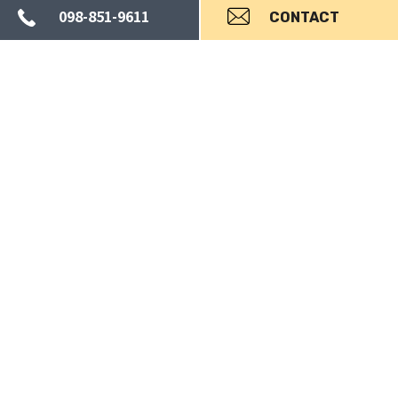
098-851-9611
CONTACT
お問い合わせ
Contact
イベント関連のお困りごとがございましたら、
ご遠慮なく
お問い合わせください。担当者がご対応させていただきま
す。
098-851-9611
お問い合わせ